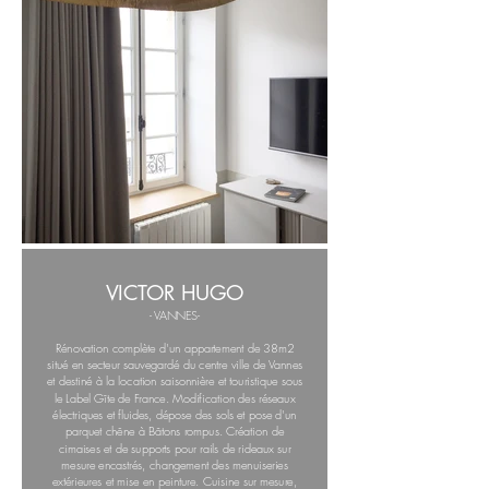
VICTOR HUGO
- VANNES-
Rénovation complète d'un appartement de 38m2
situé en secteur sauvegardé du centre ville de Vannes
et destiné à la location saisonnière et touristique sous
le Label Gîte de France. Modification des réseaux
électriques et fluides, dépose des sols et pose d'un
parquet chêne à Bâtons rompus. Création de
cimaises et de supports pour rails de rideaux sur
mesure encastrés, changement des menuiseries
extérieures et mise en peinture. Cuisine sur mesure,