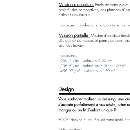
Mission d'esquisse:
Etude de votre projet
,
projeté, des perspectives, des planches d’insp
estimatif des travaux.
Honoraires
calculés au forfait, après le premi
Mission partielle:
Mission d'esquisse dossi
déclaration de travaux et permis de construire,
suivi des travaux.
Honoraires:
- 65€ HT/m² : surface < à 50 m²
- 55€ HT/m² : surface entre 50 et 150 m²
- 45€ HT /m² : surface > à 150 m²
Design
Vous souhaiter réaliser un dressing, une cu
s'adapte parfaitement à vos désirs, créer 
manger ou un lit d'enfant unique ?
BCOZ! dessine et fait réaliser votre mobilier 
Tarifs:
sur devis