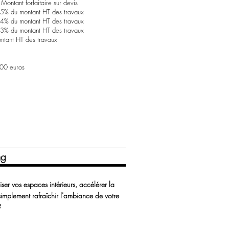
ontant forfaitaire sur devis
% du montant HT des travaux
% du montant HT des travaux
3% du montant HT des travaux
ntant HT des travaux
800 euros
ng
iser vos espaces intérieurs, accélérer la
simplement rafraîchir l'ambiance de votre
?