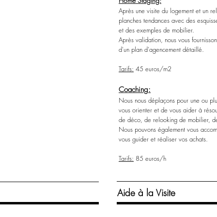
Home Staging:
Après une visite du logement et un r
planches tendances avec des esquisse
et des exemples de mobilier.
Après validation, nous vous fourniss
d'un plan d'agencement détaillé.
Tarifs:
45 euros/m2
Coaching:
Nous nous déplaçons pour une ou plus
vous orienter et de vous aider à réso
de déco, de relooking de mobilier, 
Nous pouvons également vous accomp
vous guider et réaliser vos achats.
Tarifs:
85 euros/h
Aide à la Visite