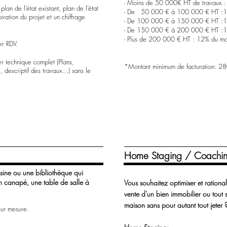
- Moins de 50 000€ HT de travaux : M
 plan de l’état existant, plan de l’état
- De 50 000 € à 100 000 € HT :15
iration du projet et un chiffrage
- De 100 000 € à 150 000 € HT :14
- De 150 000 € à 200 000 € HT
:1
- Plus de 200 000 € HT : 12% du mo
er RDV.
er technique complet (Plans,
*Montant minimum de facturation: 2
 descriptif des travaux...) sans le
Home Staging / Coachi
isine ou une bibliothèque qui
un canapé, une table de salle à
Vous souhaitez optimiser et rational
vente d'un bien immobilier ou tout 
maison sans pour autant tout jeter 
sur mesure.