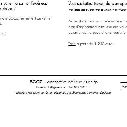
 votre maison sur l'extérieur,
Vous souhaitez investir dans un ap
e de vie ?
maison en ruine mais vous n'arrivez
ations BCOZ! se mettent au vert et
Notre studio réalise un relevé de votr
é.
plan d'agencement ainsi que des visuel
potentiel de l'espace et ainsi conforter
vaux
Tarif:
à partir de 1 250 euros
BCOZ!
- Architecture Intérieure / Design
Men
bcoz.archi@gmail.com
Tel: 0677041461
-
Membre Postulant
de l'
U
nion
N
ationale des
A
rchitectes d'
I
ntérieur
D
esigner
-